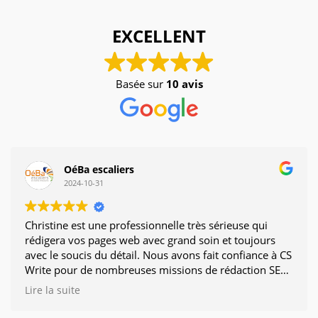
EXCELLENT
Basée sur
10 avis
OéBa escaliers
2024-10-31
Christine est une professionnelle très sérieuse qui
rédigera vos pages web avec grand soin et toujours
avec le soucis du détail. Nous avons fait confiance à CS
Write pour de nombreuses missions de rédaction SEO
dont nous sommes très contents.
Lire la suite