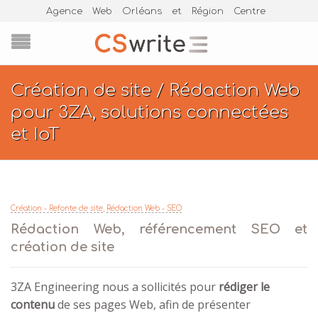
Agence Web Orléans et Région Centre
Création de site / Rédaction Web
pour 3ZA, solutions connectées
et IoT
Création - Refonte de site
,
Rédaction Web - SEO
Rédaction Web, référencement SEO et
création de site
3ZA Engineering nous a sollicités pour
rédiger le
contenu
de ses pages Web, afin de présenter