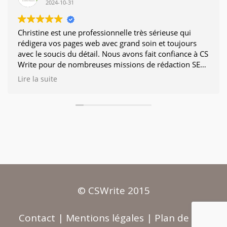
2024-10-31
Christine est une professionnelle très sérieuse qui
rédigera vos pages web avec grand soin et toujours
avec le soucis du détail. Nous avons fait confiance à CS
Write pour de nombreuses missions de rédaction SEO
dont nous sommes très contents.
Lire la suite
© CSWrite 2015
Contact
|
Mentions légales
|
Plan de site